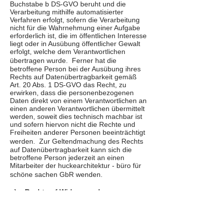
Buchstabe b DS-GVO beruht und die
Verarbeitung mithilfe automatisierter
Verfahren erfolgt, sofern die Verarbeitung
nicht für die Wahrnehmung einer Aufgabe
erforderlich ist, die im öffentlichen Interesse
liegt oder in Ausübung öffentlicher Gewalt
erfolgt, welche dem Verantwortlichen
übertragen wurde. Ferner hat die
betroffene Person bei der Ausübung ihres
Rechts auf Datenübertragbarkeit gemäß
Art. 20 Abs. 1 DS-GVO das Recht, zu
erwirken, dass die personenbezogenen
Daten direkt von einem Verantwortlichen an
einen anderen Verantwortlichen übermittelt
werden, soweit dies technisch machbar ist
und sofern hiervon nicht die Rechte und
Freiheiten anderer Personen beeinträchtigt
werden. Zur Geltendmachung des Rechts
auf Datenübertragbarkeit kann sich die
betroffene Person jederzeit an einen
Mitarbeiter der huckearchitektur - büro für
schöne sachen GbR wenden.
g) Recht auf Widerspruch
Jede von der Verarbeitung
personenbezogener Daten betroffene
Person hat das vom Europäischen